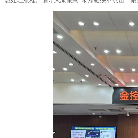
急处理流程。倡导大家做到“未知链接不点击、陌