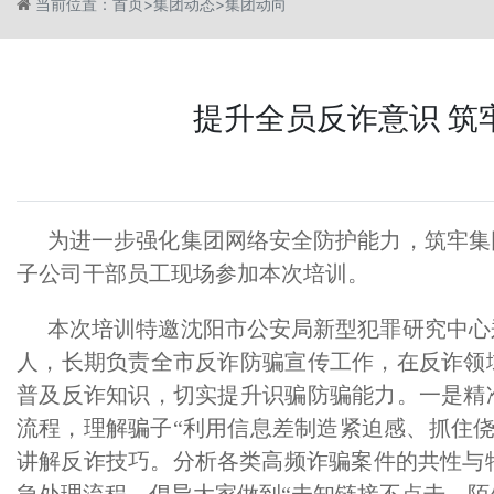
当前位置：
首页
>
集团动态
>
集团动向
提升全员反诈意识 筑
为进一步强化集团网络安全防护能力，筑牢集
子公司干部员工现场参加本次培训。
本次培训特邀沈阳市公安局新型犯罪研究中心
人，长期负责全市反诈防骗宣传工作，在反诈领域
普及反诈知识，切实提升识骗防骗能力。一是精准
流程，理解骗子“利用信息差制造紧迫感、抓住
讲解反诈技巧。分析各类高频诈骗案件的共性与