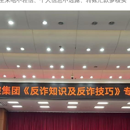
生来电不轻信、个人信息不透露、转账汇款多核实