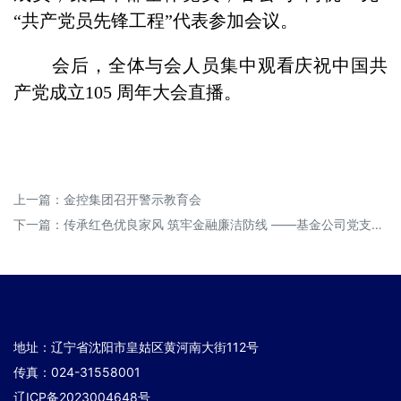
“共产党员先锋工程”代表参加会议。
会后，全体与会人员集中观看庆祝中国共
产党成立105 周年大会直播。
上一篇：
金控集团召开警示教育会
下一篇：
传承红色优良家风 筑牢金融廉洁防线 ——基金公司党支部组织参观“中国共产党人的家风档案展”
地址：辽宁省沈阳市皇姑区黄河南大街112号
传真：024-31558001
辽ICP备2023004648号