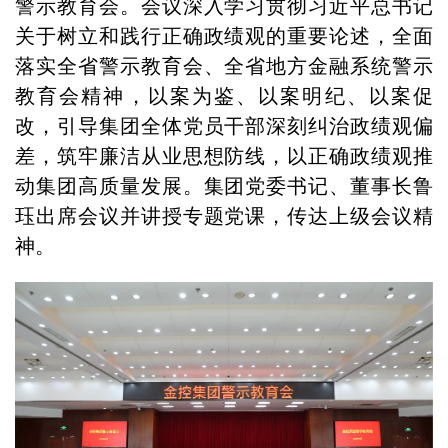
警示教育会。会议深入学习贯彻习近平总书记
关于树立和践行正确政绩观的重要论述，全面
落实全省警示教育会、全省地方金融系统警示
教育会精神，以案为鉴、以案明纪、以案促
改，引导集团全体党员干部深刻纠治政绩观偏
差，筑牢廉洁从业思想防线，以正确政绩观推
动集团高质量发展。集团党委书记、董事长鲁
珏出席会议并讲授专题党课，传达上级会议精
神。