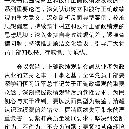
平总书记围绕树立和践行正确政绩观发表的一
系列重要论述，深刻认识树立和践行正确政绩
观的重大意义。深刻剖析反面典型案例，校准
思想偏差，持续筑牢树立和践行正确政绩观的
思想堤坝；深入查摆自身政绩观偏差，逐项查
摆问题；持续推进廉洁文化建设，引导广大党
员干部知敬畏、存戒惧、守底线。
会议强调，正确政绩观是金融从业者为政
从业的立身之本、干事之基，全体党员干部要
深学细悟习近平总书记关于正确政绩观的重要
论述，深刻把握政绩观背后的党性要求、为民
初心与实干准则。要以反面典型为镜鉴，清醒
认识政绩观偏差错位、廉洁底线失守带来的严
重危害。要紧盯高质量发展要求，坚决纠治乱
作为、不作为、不会为问题；要紧扣营商环境