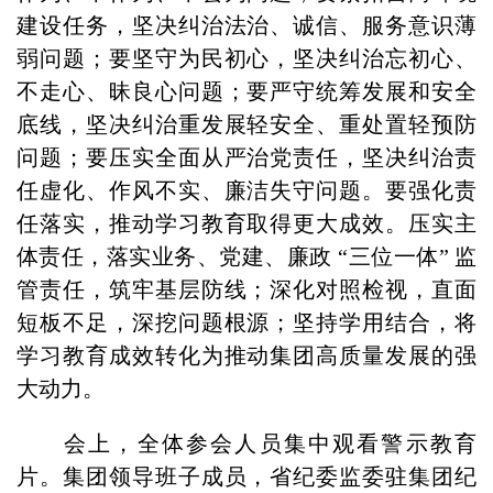
建设任务，坚决纠治法治、诚信、服务意识薄
弱问题；要坚守为民初心，坚决纠治忘初心、
不走心、昧良心问题；要严守统筹发展和安全
底线，坚决纠治重发展轻安全、重处置轻预防
问题；要压实全面从严治党责任，坚决纠治责
任虚化、作风不实、廉洁失守问题。要强化责
任落实，推动学习教育取得更大成效。压实主
体责任，落实业务、党建、廉政 “三位一体” 监
管责任，筑牢基层防线；深化对照检视，直面
短板不足，深挖问题根源；坚持学用结合，将
学习教育成效转化为推动集团高质量发展的强
大动力。
会上，全体参会人员集中观看警示教育
片。集团领导班子成员，省纪委监委驻集团纪