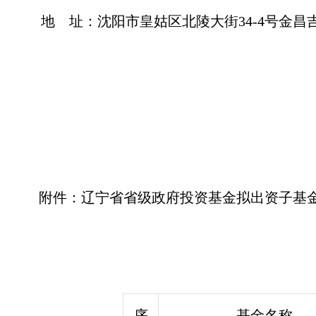
地 址：沈阳市皇姑区北陵大街34-4号金昌
附件：辽宁省省级政府投资基金拟出资子基
序
基金名称