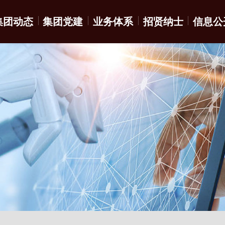
集团动态
集团党建
业务体系
招贤纳士
信息公