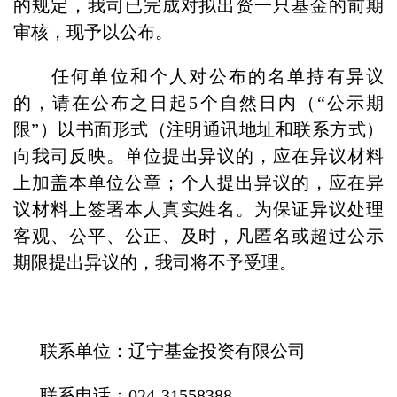
的规定，我司已完成对拟出资一只基金的前期
审核，现予以公布。
任何单位和个人对公布的名单持有异议
的，请在公布之日起5个自然日内（“公示期
限”）以书面形式（注明通讯地址和联系方式）
向我司反映。单位提出异议的，应在异议材料
上加盖本单位公章；个人提出异议的，应在异
议材料上签署本人真实姓名。为保证异议处理
客观、公平、公正、及时，凡匿名或超过公示
期限提出异议的，我司将不予受理。
联系单位：辽宁基金投资有限公司
联系电话：024-31558388