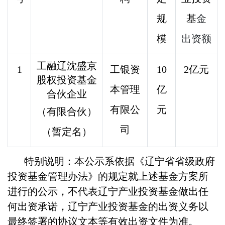
规
基
金
模
出资额
工融辽沈盛京
1
工银资
10
2亿元
股权投资基金
本管理
亿
合伙企业
有限公
元
（有限合伙）
司
（暂定名）
特别说明：本公示系依据《辽宁省省级政府
投资基金管理办法》的规定就上述基金方案所
进行的公示，不代表辽宁产业投资基金做出任
何出资承诺，辽宁产业投资基金的出资义务以
最终签署的协议文本等有效出资文件为准。