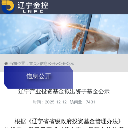
当前位置：
首页
>
信息公开
>
公开公示
信息公开
辽宁产业投资基金拟出资子基金公示
时间：2025-12-12 访问量：7431
根据《辽宁省省级政府投资基金管理办法》