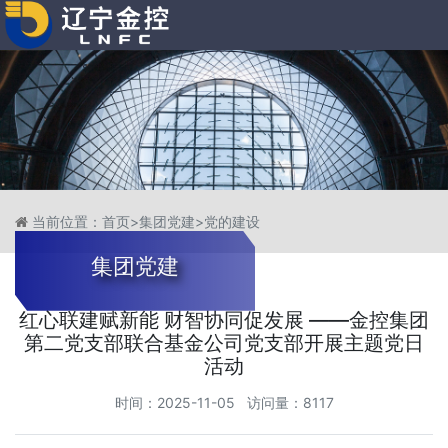
当前位置：
首页
>
集团党建
>
党的建设
集团党建
红心联建赋新能 财智协同促发展 ——金控集团
第二党支部联合基金公司党支部开展主题党日
活动
时间：2025-11-05 访问量：8117