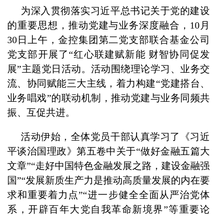
为深入贯彻落实习近平总书记关于党的建设
的重要思想，推动党建与业务深度融合，10月
30日上午，金控集团第二党支部联合基金公司
党支部开展了“红心联建赋新能 财智协同促发
展”主题党日活动。活动围绕理论学习、业务交
流、协同赋能三大主线，着力构建“党建搭台、
业务唱戏”的联动机制，推动党建与业务同频共
振、互促共进。
活动伊始，全体党员干部认真学习了《习近
平谈治国理政》第五卷中关于“做好金融五篇大
文章”“走好中国特色金融发展之路，建设金融强
国”“发展新质生产力是推动高质量发展的内在要
求和重要着力点”“进一步健全全面从严治党体
系，开辟百年大党自我革命新境界”等重要论